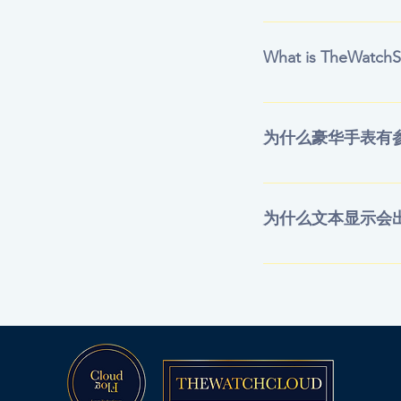
您可以通过几个简单的
期或其他附加信息 上传
What is TheWatchS
TheWatchSearch is an
trade platform. This t
为什么豪华手表有
dealers. With TheWatc
model, price, and oth
奢侈手表制造商使用
WhatsApp groups with 
链、表扣类型和其他
country/phone numbe
为什么文本显示会
provides a streamline
timepiece or market y
请将您设备上的字体
TheWatchCloud's commi
watch enthusiasts and 