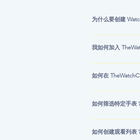
为什么要创建 Watc
在 The Watch
功能。该帐户的用户友好
我如何加入 TheWat
帐户，您可以快速高
查找。您还可以保存搜
要加入 TheWatc
WatchCloud
后，您将收到一封电
如何在 TheWatch
享受 15 天的免费试
划://cloudflog.com/
您可以通过我们的内
款。
如何筛选特定手表
您可以按品牌、参考
时应用多个过滤器。
如何创建观看列表