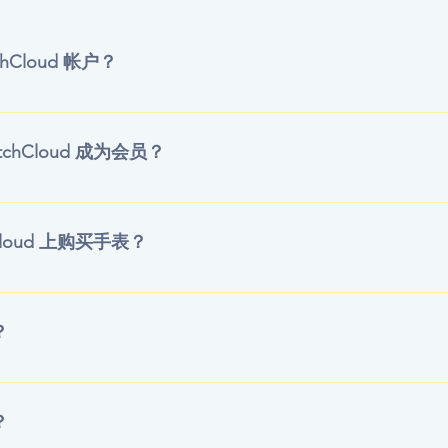
hCloud 帐户？
Cloud 上注册让您更接近奢华手表的世界。与卖家快速安全地沟通，
界面使您可以一目了然地查看您的信息。 快速聊天购买商品 使用 Th
chCloud 成为会员？
效地与卖家和买家聊天。 用户友好的界面 将有趣的列表添加到
索并接收有关新列表的电子邮件提醒。 轻松创建和管理列表 您可
hCloud，您需要先注册一个帐户并填写所有必需的个人信息。注册
 买卖手表。只需几个简单的步骤即可创建专业列表并将其发布到我们的
子邮件。同时，您可以在观察者模式下使用我们的应用程序。收
Cloud 上购买手表？
用。如果您想延长会员资格并创建更多观看帖子，可以在 https 
 使用 PayPal。
置聊天信使点击“聊天”按钮直接联系卖家。然后，您和卖家可以
？
号、经销商、日期、地点、年份、已售出、正在寻找和出售的方
 您可以通过底部的框按价格和最新产品对搜索结果进行排序。
？