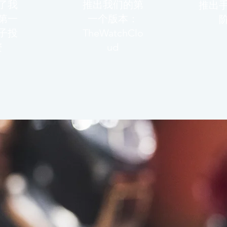
了我
推出我们的第
推出
第一
一个版本：
子投
TheWatchClo
资
ud