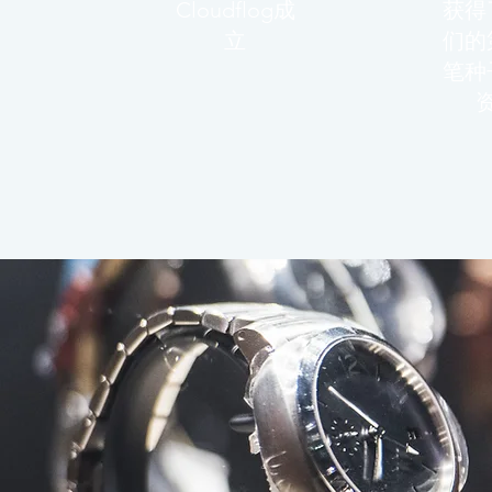
Cloudflog成
获得
立
们的
笔种